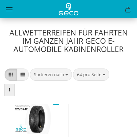
ALLWETTERREIFEN FÜR FAHRTEN
IM GANZEN JAHR GECO E-
AUTOMOBILE KABINENROLLER
Sortieren nach
pro Seite
Sortieren nach
64 pro Seite
1