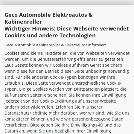
Rufen Sie uns an
Geco Automobile Elektroautos &
0209-380683916
Kabinenroller
Wichtiger Hinweis: Diese Webseite verwendet
Cookies und andere Technologien
Elektromobilität
Geco Automobile Kabinenroller & Elektroautos informiert
Cookies sind kleine Textdateien, die von Webseiten verwendet
Über uns
werden, um die Benutzererfahrung effizienter zu gestalten.
Facebook
Laut Gesetz können wir Cookies auf Ihrem Gerät speichern,
Kundenservice
wenn diese für den Betrieb dieser Seite unbedingt notwendig
Fahrzeugcheck
sind. Für alle anderen Cookie-Typen benötigen wir Ihre
Leasing
Erlaubnis. Diese Seite verwendet unterschiedliche Cookie-
Nachhaltigkeit
Typen. Einige Cookies werden von Drittparteien platziert, die
Impressionen
auf unseren Seiten erscheinen. Sie können Ihre Einwilligung
Partner
jederzeit von der Cookie-Erklärung auf unserer Website
ändern oder widerrufen. Erfahren Sie in unserer
Produktkatalog
Datenschutzrichtlinie mehr darüber, wer wir sind, wie Sie uns
kontaktieren können und wie wir personenbezogene Daten
verarbeiten. Bitte geben Sie Ihre Einwilligungs-ID und das
Datum an, wenn Sie uns bezüglich Ihrer Einwilligung
VERTRAG WIDERRUFEN