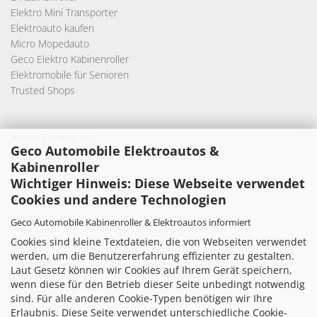
Elektro Mini Transporter
Elektroauto kaufen
Micro Mopedauto
Geco Elektro Kabinenroller
Elektromobile für Senioren
Trusted Shops
Rufen Sie uns an
Geco Automobile Elektroautos &
0209-380683916
Kabinenroller
Wichtiger Hinweis: Diese Webseite verwendet
Cookies und andere Technologien
Elektromobilität
Geco Automobile Kabinenroller & Elektroautos informiert
Cookies sind kleine Textdateien, die von Webseiten verwendet
Über uns
werden, um die Benutzererfahrung effizienter zu gestalten.
Facebook
Laut Gesetz können wir Cookies auf Ihrem Gerät speichern,
Kundenservice
wenn diese für den Betrieb dieser Seite unbedingt notwendig
Fahrzeugcheck
sind. Für alle anderen Cookie-Typen benötigen wir Ihre
Leasing
Erlaubnis. Diese Seite verwendet unterschiedliche Cookie-