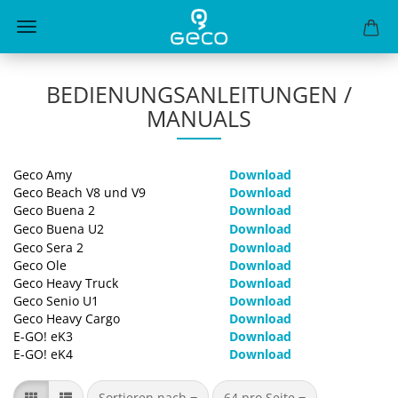
BEDIENUNGSANLEITUNGEN /
MANUALS
Geco Amy
Download
Geco Beach V8 und V9
Download
Geco Buena 2
Download
Geco Buena U2
Download
Geco Sera 2
Download
Geco Ole
Download
Geco Heavy Truck
Download
Geco Senio U1
Download
Geco Heavy Cargo
Download
E-GO! eK3
Download
E-GO! eK4
Download
Sortieren nach
pro Seite
Sortieren nach
64 pro Seite