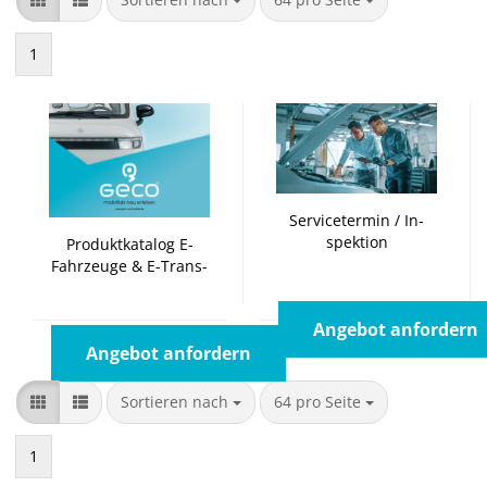
1
Ser­vice­ter­min / In­
spek­ti­on
Pro­dukt­ka­ta­log E-​
Fahr­zeu­ge & E-​Trans­
por­ter Geco E-​Au­to­
mo­bi­le
Angebot anfordern
Angebot anfordern
Sortieren nach
pro Seite
Sortieren nach
64 pro Seite
1