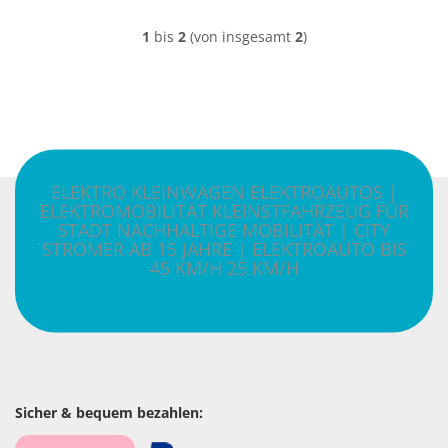
1
bis
2
(von insgesamt
2
)
ELEKTRO KLEINWAGEN ELEKTROAUTOS |
ELEKTROMOBILITÄT KLEINSTFAHRZEUG FÜR
STADT NACHHALTIGE MOBILITÄT | CITY
STROMER AB 15 JAHRE | ELEKTROAUTO BIS
45 KM/H 25 KM/H
Sicher & bequem bezahlen: