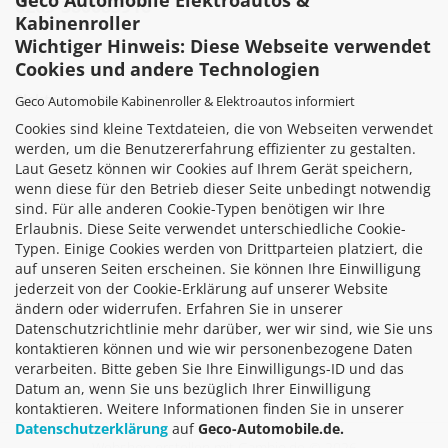
0209-380683916
Kabinenroller
Wichtiger Hinweis: Diese Webseite verwendet
Cookies und andere Technologien
Elektromobilität
Geco Automobile Kabinenroller & Elektroautos informiert
Cookies sind kleine Textdateien, die von Webseiten verwendet
Über uns
werden, um die Benutzererfahrung effizienter zu gestalten.
Facebook
Laut Gesetz können wir Cookies auf Ihrem Gerät speichern,
Kundenservice
wenn diese für den Betrieb dieser Seite unbedingt notwendig
Fahrzeugcheck
sind. Für alle anderen Cookie-Typen benötigen wir Ihre
Leasing
Erlaubnis. Diese Seite verwendet unterschiedliche Cookie-
Nachhaltigkeit
Typen. Einige Cookies werden von Drittparteien platziert, die
Impressionen
auf unseren Seiten erscheinen. Sie können Ihre Einwilligung
Partner
jederzeit von der Cookie-Erklärung auf unserer Website
ändern oder widerrufen. Erfahren Sie in unserer
Produktkatalog
Datenschutzrichtlinie mehr darüber, wer wir sind, wie Sie uns
kontaktieren können und wie wir personenbezogene Daten
verarbeiten. Bitte geben Sie Ihre Einwilligungs-ID und das
Datum an, wenn Sie uns bezüglich Ihrer Einwilligung
VERTRAG WIDERRUFEN
kontaktieren. Weitere Informationen finden Sie in unserer
Datenschutzerklärung
auf
Geco-Automobile.de.
Webshop erstellen
mit Gambio.de © 2026