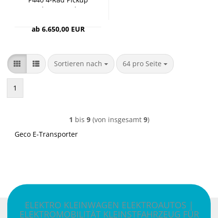
72V 6 kW Moped Auto
ab 6.650,00 EUR
Sortieren nach
pro Seite
Sortieren nach
64 pro Seite
1
1
bis
9
(von insgesamt
9
)
Geco E-Transporter
ELEKTRO KLEINWAGEN ELEKTROAUTOS |
ELEKTROMOBILITÄT KLEINSTFAHRZEUG FÜR