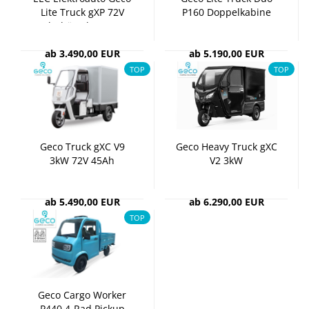
Lite Truck gXP 72V
P160 Dop­pel­ka­bi­ne
Po­l­ar­bär Ultra AGM
72V 3KW CARGO Ka­
Bat­te­rie
bi­nen­rol­ler
ab 3.490,00 EUR
ab 5.190,00 EUR
TOP
TOP
Geco Truck gXC V9
Geco Heavy Truck gXC
3kW 72V 45Ah
V2 3kW
ab 5.490,00 EUR
ab 6.290,00 EUR
TOP
Geco Cargo Wor­ker
P440 4-Rad Pick­up