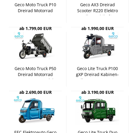
Geco Moto Truck P10
Geco AX3 Drei­rad
Drei­rad Mo­tor­rad
Scoo­ter R220 Elek­tro
Cargo TUK TUK Kip­
Rol­ler Mo­bi­le für
per 72V
2000W 72V
ab 1.799,00 EUR
ab 1.990,00 EUR
Geco Moto Truck P50
Geco Lite Truck P100
Drei­rad Mo­tor­rad
gXP Drei­rad Ka­bi­nen­
Cargo TUK TUK Elek­
rol­ler Cargo TUK TUK
tri­scher Kip­per 72V /
Kip­per 72V
ab 2.690,00 EUR
3000W
ab 3.190,00 EUR
EEC Elek­tro­au­to Geco
Geco Lite Truck Duo