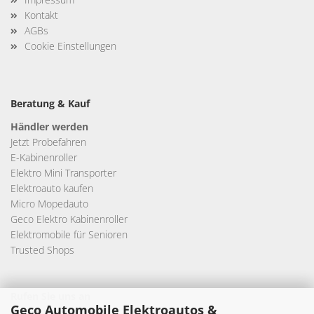
Kontakt
AGBs
Cookie Einstellungen
Beratung & Kauf
Händler werden
Jetzt Probefahren
E-Kabinenroller
Elektro Mini Transporter
Elektroauto kaufen
Micro Mopedauto
Geco Elektro Kabinenroller
Elektromobile für Senioren
Trusted Shops
Rufen Sie uns an
Geco Automobile Elektroautos &
0209-380683916