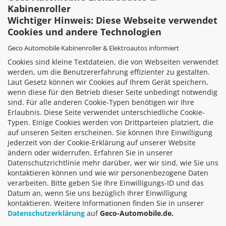
Kabinenroller
Wichtiger Hinweis: Diese Webseite verwendet
Cookies und andere Technologien
Elektromobilität
Geco Automobile Kabinenroller & Elektroautos informiert
Cookies sind kleine Textdateien, die von Webseiten verwendet
Über uns
werden, um die Benutzererfahrung effizienter zu gestalten.
Facebook
Laut Gesetz können wir Cookies auf Ihrem Gerät speichern,
Kundenservice
wenn diese für den Betrieb dieser Seite unbedingt notwendig
Fahrzeugcheck
sind. Für alle anderen Cookie-Typen benötigen wir Ihre
Leasing
Erlaubnis. Diese Seite verwendet unterschiedliche Cookie-
Nachhaltigkeit
Typen. Einige Cookies werden von Drittparteien platziert, die
Impressionen
auf unseren Seiten erscheinen. Sie können Ihre Einwilligung
Partner
jederzeit von der Cookie-Erklärung auf unserer Website
ändern oder widerrufen. Erfahren Sie in unserer
Produktkatalog
Datenschutzrichtlinie mehr darüber, wer wir sind, wie Sie uns
kontaktieren können und wie wir personenbezogene Daten
verarbeiten. Bitte geben Sie Ihre Einwilligungs-ID und das
Datum an, wenn Sie uns bezüglich Ihrer Einwilligung
VERTRAG WIDERRUFEN
kontaktieren. Weitere Informationen finden Sie in unserer
Datenschutzerklärung
auf
Geco-Automobile.de.
Webshop erstellen
mit Gambio.de © 2026