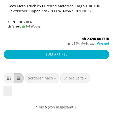
Geco Moto Truck P50 Drei­rad Mo­tor­rad Cargo TUK TUK
Elek­tri­scher Kip­per 72V / 3000W Art-​Nr. 20121832
Art.Nr.: 20121832
Lieferzeit:
1-4 Wochen
ab 2.690,00 EUR
inkl. 19% MwSt. zzgl.
Versand
ZUM ARTIKEL
Sortieren nach
pro Seite
Sortieren nach
64 pro Seite
1
1
bis
5
(von insgesamt
5
)