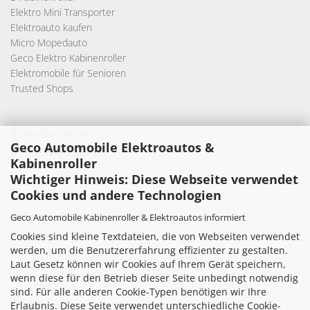
Elektro Mini Transporter
Elektroauto kaufen
Micro Mopedauto
Geco Elektro Kabinenroller
Elektromobile für Senioren
Trusted Shops
Rufen Sie uns an
Geco Automobile Elektroautos &
0209-380683916
Kabinenroller
Wichtiger Hinweis: Diese Webseite verwendet
Cookies und andere Technologien
Elektromobilität
Geco Automobile Kabinenroller & Elektroautos informiert
Cookies sind kleine Textdateien, die von Webseiten verwendet
Über uns
werden, um die Benutzererfahrung effizienter zu gestalten.
Facebook
Laut Gesetz können wir Cookies auf Ihrem Gerät speichern,
Kundenservice
wenn diese für den Betrieb dieser Seite unbedingt notwendig
Fahrzeugcheck
sind. Für alle anderen Cookie-Typen benötigen wir Ihre
Leasing
Erlaubnis. Diese Seite verwendet unterschiedliche Cookie-