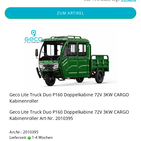
ZUM ARTIKEL
Geco Lite Truck Duo P160 Dop­pel­ka­bi­ne 72V 3KW CARGO
Ka­bi­nen­rol­ler
Geco Lite Truck Duo P160 Dop­pel­ka­bi­ne 72V 3KW CARGO
Ka­bi­nen­rol­ler Art-​Nr. 2010395
Art.Nr.: 2010395
Lieferzeit:
1-4 Wochen