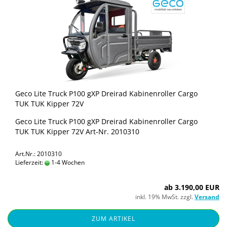
Geco Lite Truck P100 gXP Drei­rad Ka­bi­nen­rol­ler Cargo
TUK TUK Kip­per 72V
Geco Lite Truck P100 gXP Drei­rad Ka­bi­nen­rol­ler Cargo
TUK TUK Kip­per 72V Art-​Nr. 2010310
Art.Nr.: 2010310
Lieferzeit:
1-4 Wochen
ab 3.190,00 EUR
inkl. 19% MwSt. zzgl.
Versand
ZUM ARTIKEL