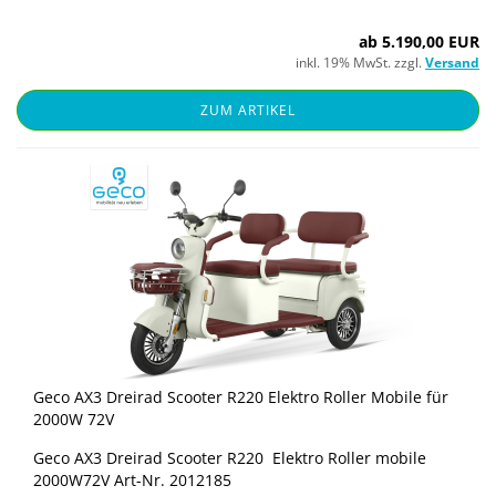
ab 5.190,00 EUR
inkl. 19% MwSt. zzgl.
Versand
ZUM ARTIKEL
Geco AX3 Drei­rad Scoo­ter R220 Elek­tro Rol­ler Mo­bi­le für
2000W 72V
Geco AX3 Drei­rad Scoo­ter R220 Elek­tro Rol­ler mo­bi­le
2000W72V Art-​Nr. 2012185