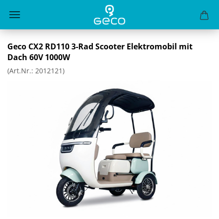
Geco CX2 RD110 3-Rad Scoo­ter Elek­tro­mo­bil mit
Dach 60V 1000W
(Art.Nr.:
2012121
)