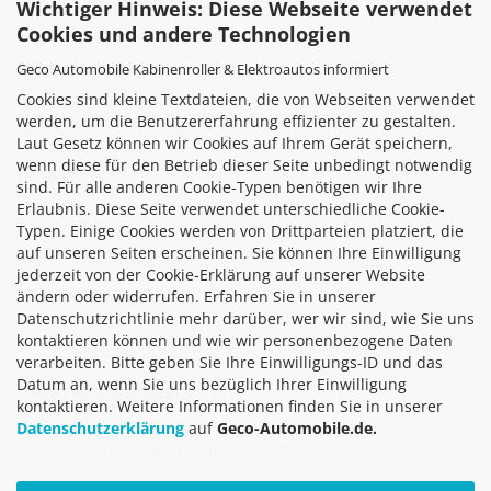
Wichtiger Hinweis: Diese Webseite verwendet
Cookies und andere Technologien
Elektromobilität
Geco Automobile Kabinenroller & Elektroautos informiert
Cookies sind kleine Textdateien, die von Webseiten verwendet
Über uns
werden, um die Benutzererfahrung effizienter zu gestalten.
Facebook
Laut Gesetz können wir Cookies auf Ihrem Gerät speichern,
Kundenservice
wenn diese für den Betrieb dieser Seite unbedingt notwendig
Fahrzeugcheck
sind. Für alle anderen Cookie-Typen benötigen wir Ihre
Leasing
Erlaubnis. Diese Seite verwendet unterschiedliche Cookie-
Nachhaltigkeit
Typen. Einige Cookies werden von Drittparteien platziert, die
Impressionen
auf unseren Seiten erscheinen. Sie können Ihre Einwilligung
Partner
jederzeit von der Cookie-Erklärung auf unserer Website
ändern oder widerrufen. Erfahren Sie in unserer
Produktkatalog
Datenschutzrichtlinie mehr darüber, wer wir sind, wie Sie uns
kontaktieren können und wie wir personenbezogene Daten
verarbeiten. Bitte geben Sie Ihre Einwilligungs-ID und das
Datum an, wenn Sie uns bezüglich Ihrer Einwilligung
VERTRAG WIDERRUFEN
kontaktieren. Weitere Informationen finden Sie in unserer
Datenschutzerklärung
auf
Geco-Automobile.de.
Webshop erstellen
mit Gambio.de © 2026