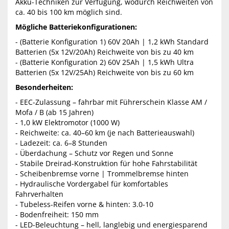
Akku-Techniken zur Verfügung, wodurch Reichweiten von
ca. 40 bis 100 km möglich sind.
Mögliche Batteriekonfigurationen:
- (Batterie Konfiguration 1) 60V 20Ah | 1,2 kWh Standard
Batterien (5x 12V/20Ah) Reichweite von bis zu 40 km
- (Batterie Konfiguration 2) 60V 25Ah | 1,5 kWh Ultra
Batterien (5x 12V/25Ah) Reichweite von bis zu 60 km
Besonderheiten:
- EEC-Zulassung – fahrbar mit Führerschein Klasse AM /
Mofa / B (ab 15 Jahren)
- 1,0 kW Elektromotor (1000 W)
- Reichweite: ca. 40–60 km (je nach Batterieauswahl)
- Ladezeit: ca. 6–8 Stunden
- Überdachung – Schutz vor Regen und Sonne
- Stabile Dreirad-Konstruktion für hohe Fahrstabilität
- Scheibenbremse vorne | Trommelbremse hinten
- Hydraulische Vordergabel für komfortables
Fahrverhalten
- Tubeless-Reifen vorne & hinten: 3.0-10
- Bodenfreiheit: 150 mm
- LED-Beleuchtung – hell, langlebig und energiesparend