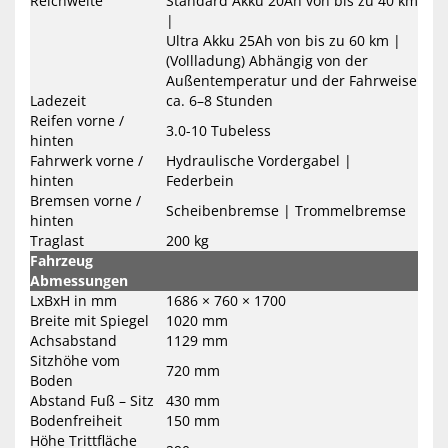
Reichweite
Standard Akku 20Ah von bis zu 40 km
|
Ultra Akku 25Ah von bis zu 60 km |
(Vollladung) Abhängig von der
Außentemperatur und der Fahrweise
Ladezeit
ca. 6–8 Stunden
Reifen vorne /
3.0-10 Tubeless
hinten
Fahrwerk vorne /
Hydraulische Vordergabel |
hinten
Federbein
Bremsen vorne /
Scheibenbremse | Trommelbremse
hinten
Traglast
200 kg
Fahrzeug
Abmessungen
LxBxH in mm
1686 × 760 × 1700
Breite mit Spiegel
1020 mm
Achsabstand
1129 mm
Sitzhöhe vom
720 mm
Boden
Abstand Fuß – Sitz
430 mm
Bodenfreiheit
150 mm
Höhe Trittfläche