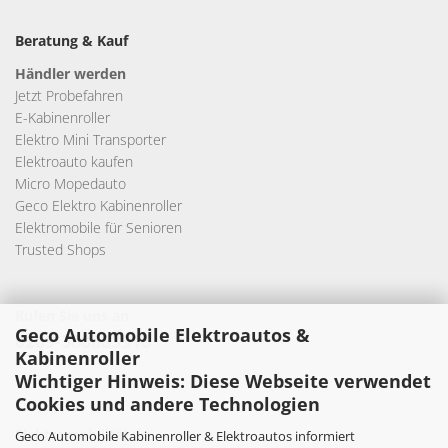
Beratung & Kauf
Händler werden
Jetzt Probefahren
E-Kabinenroller
Elektro Mini Transporter
Elektroauto kaufen
Micro Mopedauto
Geco Elektro Kabinenroller
Elektromobile für Senioren
Trusted Shops
Rufen Sie uns an
Geco Automobile Elektroautos &
0209-380683916
Kabinenroller
Wichtiger Hinweis: Diese Webseite verwendet
Cookies und andere Technologien
Elektromobilität
Geco Automobile Kabinenroller & Elektroautos informiert