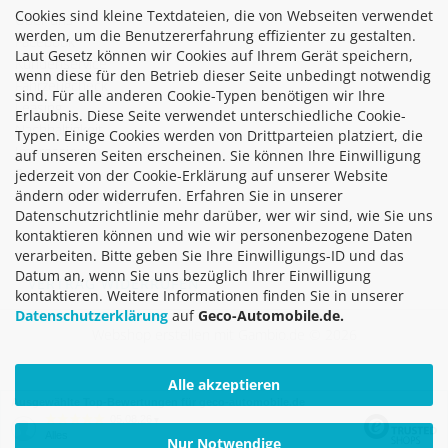
Cookies sind kleine Textdateien, die von Webseiten verwendet
Über uns
werden, um die Benutzererfahrung effizienter zu gestalten.
Facebook
Laut Gesetz können wir Cookies auf Ihrem Gerät speichern,
Kundenservice
wenn diese für den Betrieb dieser Seite unbedingt notwendig
Fahrzeugcheck
sind. Für alle anderen Cookie-Typen benötigen wir Ihre
Leasing
Erlaubnis. Diese Seite verwendet unterschiedliche Cookie-
Nachhaltigkeit
Typen. Einige Cookies werden von Drittparteien platziert, die
Impressionen
auf unseren Seiten erscheinen. Sie können Ihre Einwilligung
Partner
jederzeit von der Cookie-Erklärung auf unserer Website
ändern oder widerrufen. Erfahren Sie in unserer
Produktkatalog
Datenschutzrichtlinie mehr darüber, wer wir sind, wie Sie uns
kontaktieren können und wie wir personenbezogene Daten
verarbeiten. Bitte geben Sie Ihre Einwilligungs-ID und das
Datum an, wenn Sie uns bezüglich Ihrer Einwilligung
VERTRAG WIDERRUFEN
kontaktieren. Weitere Informationen finden Sie in unserer
Datenschutzerklärung
auf
Geco-Automobile.de.
Webshop erstellen
mit Gambio.de © 2026
Alle akzeptieren
Ausgewählte Top-Bewertungen für geco-automobile.de
05.08.26
▼
Alles
Nur Notwendige