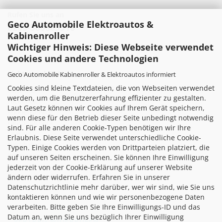
Rufen Sie uns an
Geco Automobile Elektroautos &
0209-380683916
Kabinenroller
Wichtiger Hinweis: Diese Webseite verwendet
Cookies und andere Technologien
Elektromobilität
Geco Automobile Kabinenroller & Elektroautos informiert
Cookies sind kleine Textdateien, die von Webseiten verwendet
Über uns
werden, um die Benutzererfahrung effizienter zu gestalten.
Facebook
Laut Gesetz können wir Cookies auf Ihrem Gerät speichern,
Kundenservice
wenn diese für den Betrieb dieser Seite unbedingt notwendig
Fahrzeugcheck
sind. Für alle anderen Cookie-Typen benötigen wir Ihre
Leasing
Erlaubnis. Diese Seite verwendet unterschiedliche Cookie-
Nachhaltigkeit
Typen. Einige Cookies werden von Drittparteien platziert, die
Impressionen
auf unseren Seiten erscheinen. Sie können Ihre Einwilligung
Partner
jederzeit von der Cookie-Erklärung auf unserer Website
ändern oder widerrufen. Erfahren Sie in unserer
Produktkatalog
Datenschutzrichtlinie mehr darüber, wer wir sind, wie Sie uns
kontaktieren können und wie wir personenbezogene Daten
verarbeiten. Bitte geben Sie Ihre Einwilligungs-ID und das
Datum an, wenn Sie uns bezüglich Ihrer Einwilligung
VERTRAG WIDERRUFEN