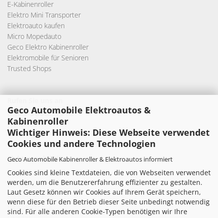
E-Kabinenroller
Elektro Mini Transporter
Elektroauto kaufen
Micro Mopedauto
Geco Elektro Kabinenroller
Elektromobile für Senioren
Trusted Shops
Rufen Sie uns an
Geco Automobile Elektroautos &
0209-380683916
Kabinenroller
Wichtiger Hinweis: Diese Webseite verwendet
Cookies und andere Technologien
Elektromobilität
Geco Automobile Kabinenroller & Elektroautos informiert
Cookies sind kleine Textdateien, die von Webseiten verwendet
Über uns
werden, um die Benutzererfahrung effizienter zu gestalten.
Facebook
Laut Gesetz können wir Cookies auf Ihrem Gerät speichern,
Kundenservice
wenn diese für den Betrieb dieser Seite unbedingt notwendig
Fahrzeugcheck
sind. Für alle anderen Cookie-Typen benötigen wir Ihre
Leasing